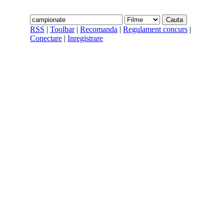
RSS
|
Toolbar
|
Recomanda
|
Regulament concurs
|
Conectare
|
Inregistrare