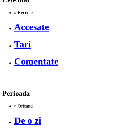
» Recente
Accesate
Tari
Comentate
Perioada
» Oricand
De o zi