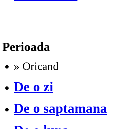
Perioada
» Oricand
De o zi
De o saptamana