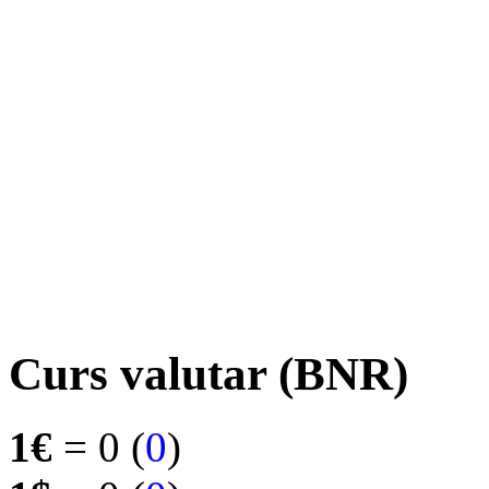
Curs valutar (BNR)
1€
= 0 (
0
)