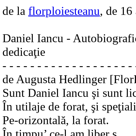
de la
florploiesteanu
, de 16
Daniel Iancu - Autobiografi
dedicaţie
- - - - - - - - - - - - - - - - - - - 
de Augusta Hedlinger [Flor
Sunt Daniel Iancu şi sunt li
În utilaje de forat, şi speţial
Pe-orizontală, la forat.
În timpu’ ce-l am liber s...