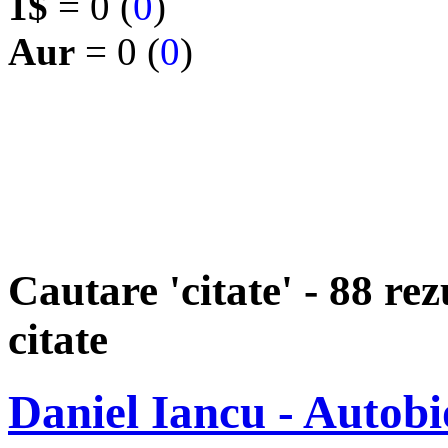
1$
= 0 (
0
)
Aur
= 0 (
0
)
Cautare 'citate' - 88 rez
citate
Daniel Iancu - Autobi