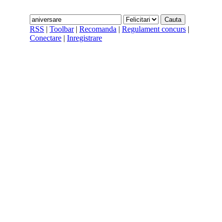
RSS
|
Toolbar
|
Recomanda
|
Regulament concurs
|
Conectare
|
Inregistrare