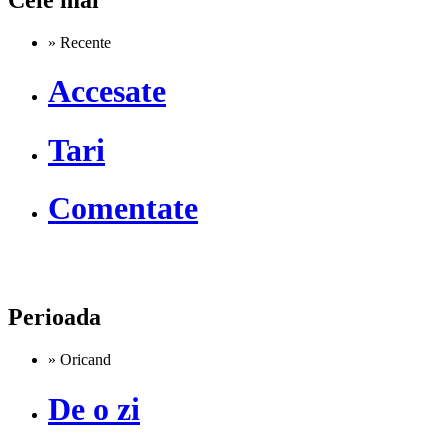
» Recente
Accesate
Tari
Comentate
Perioada
» Oricand
De o zi