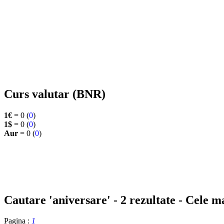
Curs valutar (BNR)
1€
= 0 (
0
)
1$
= 0 (
0
)
Aur
= 0 (
0
)
Cautare 'aniversare' - 2 rezultate - Cele ma
Pagina :
1