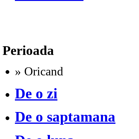
Perioada
» Oricand
De o zi
De o saptamana