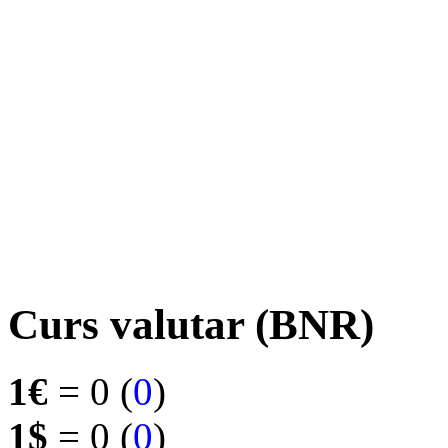
Curs valutar (BNR)
1€
= 0 (
0
)
1$
= 0 (
0
)