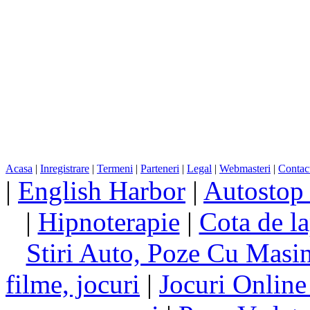
Acasa
|
Inregistrare
|
Termeni
|
Parteneri
|
Legal
|
Webmasteri
|
Contac
|
English Harbor
|
Autostop
|
Hipnoterapie
|
Cota de la
Stiri Auto, Poze Cu Masi
filme, jocuri
|
Jocuri Online