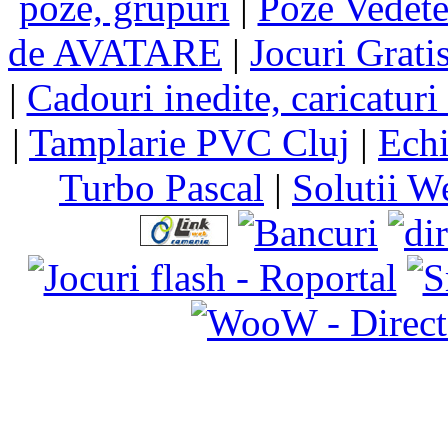
poze, grupuri
|
Poze Vedet
de AVATARE
|
Jocuri Grati
|
Cadouri inedite, caricaturi 
|
Tamplarie PVC Cluj
|
Echi
Turbo Pascal
|
Solutii W