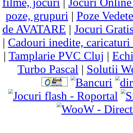
filme, jocuri
|
Jocuri Online
poze, grupuri
|
Poze Vedet
de AVATARE
|
Jocuri Grati
|
Cadouri inedite, caricaturi 
|
Tamplarie PVC Cluj
|
Echi
Turbo Pascal
|
Solutii W