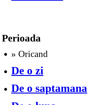
Perioada
» Oricand
De o zi
De o saptamana