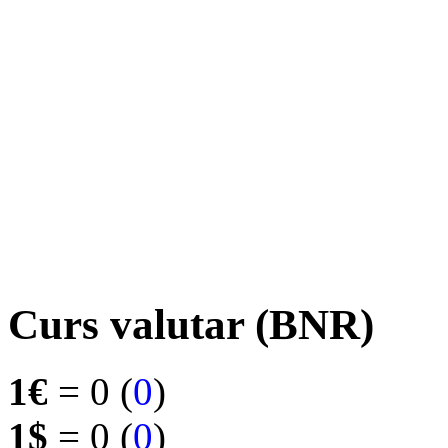
Curs valutar (BNR)
1€
= 0 (
0
)
1$
= 0 (
0
)