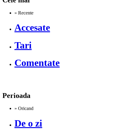
» Recente
Accesate
Tari
Comentate
Perioada
» Oricand
De o zi