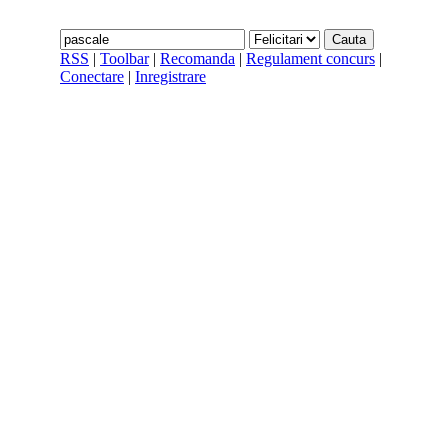
RSS
|
Toolbar
|
Recomanda
|
Regulament concurs
|
Conectare
|
Inregistrare