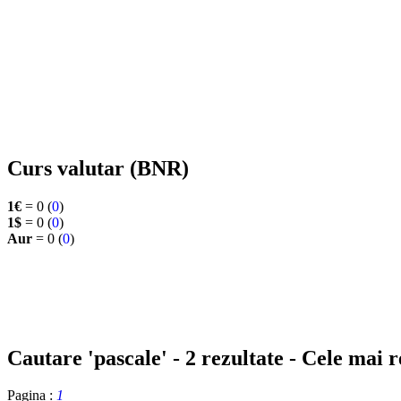
Curs valutar (BNR)
1€
= 0 (
0
)
1$
= 0 (
0
)
Aur
= 0 (
0
)
Cautare 'pascale' - 2 rezultate - Cele mai r
Pagina :
1