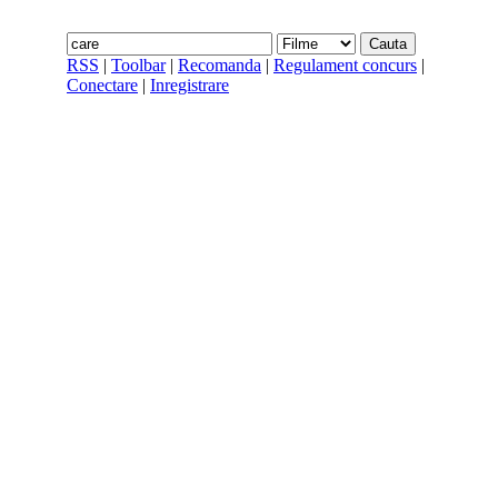
RSS
|
Toolbar
|
Recomanda
|
Regulament concurs
|
Conectare
|
Inregistrare