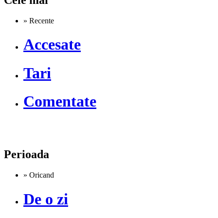
» Recente
Accesate
Tari
Comentate
Perioada
» Oricand
De o zi