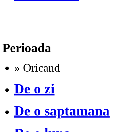
Perioada
» Oricand
De o zi
De o saptamana