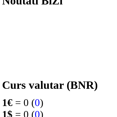
Noutati BiZi
Curs valutar (BNR)
1€
= 0 (
0
)
1$
= 0 (
0
)