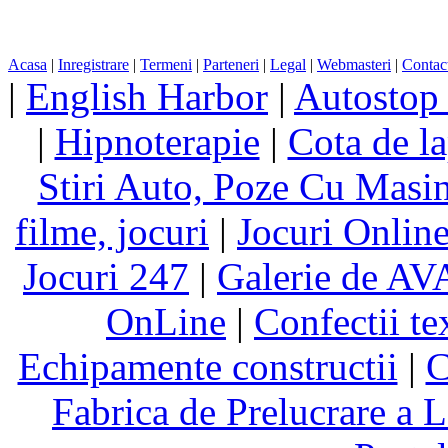
Acasa
|
Inregistrare
|
Termeni
|
Parteneri
|
Legal
|
Webmasteri
|
Contac
|
English Harbor
|
Autostop
|
Hipnoterapie
|
Cota de la
Stiri Auto, Poze Cu Masi
filme, jocuri
|
Jocuri Online
Jocuri 247
|
Galerie de A
OnLine
|
Confectii te
Echipamente constructii
|
C
Fabrica de Prelucrare a L