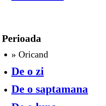
Perioada
» Oricand
De o zi
De o saptamana